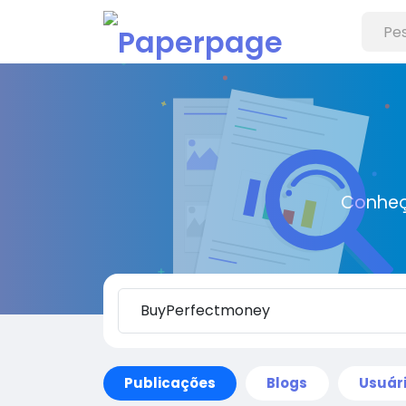
Conheç
Publicações
Blogs
Usuár